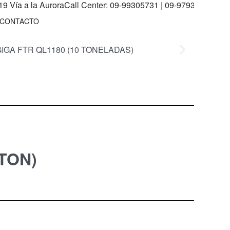
 Aurora
Call Center: 09-99305731 | 09-97930689 Matriz: Ave. L
CONTACTO
 TON)