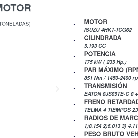
 MOTOR
MOTOR
ISUZU 4HK1-TCG62
CILINDRADA
5.193 CC
POTENCIA
175 kW ( 235 Hp.)
PAR MÁXIMO (RP
851 Nm / 1450-2400 r
TRANSMISIÓN
EATON 8JS85TE-C 8 +
FRENO RETARDA
TELMA 4 TIEMPOS 23
RADIOS DE MAR
1)8.154 2)6.013 3) 4.1
PESO BRUTO VE