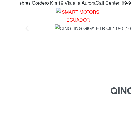
bres Cordero Km 19 Vía a la Aurora
Call Center: 09-99305731 |
QIN