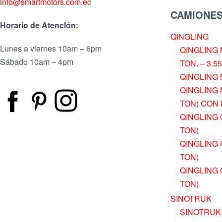
info@smartmotors.com.ec
CAMIONE
Horario de AtencIón:
QINGLING
Lunes a viernes 10am – 6pm
QINGLING N
Sábado 10am – 4pm
TON. – 3.5
QINGLING 
QINGLING N
TON) CON 
QINGLING 
TON)
QINGLING 
TON)
QINGLING 
TON)
SINOTRUK
SINOTRUK 