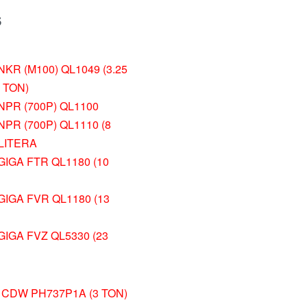
S
KR (M100) QL1049 (3.25
5 TON)
NPR (700P) QL1100
PR (700P) QL1110 (8
LITERA
GIGA FTR QL1180 (10
GIGA FVR QL1180 (13
GIGA FVZ QL5330 (23
CDW PH737P1A (3 TON)